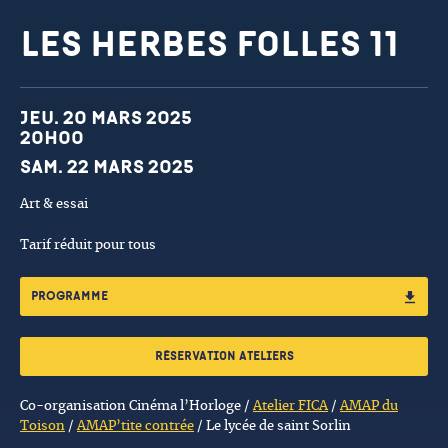
Les Herbes Folles 11
Dates et horaires
jeu. 20 mars 2025
20h00
sam. 22 mars 2025
Art & essai
Tarif réduit pour tous
PROGRAMME
Réservation ateliers
Co-organisation Cinéma l’Horloge /
Atelier FICA
/
AMAP du
Toison
/
AMAP’tite contrée
/ Le lycée de saint Sorlin