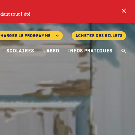
Fe
dant tout l'été.
charger le programme
Acheter des billets
Scolaires
L’asso
Infos pratiques
Re