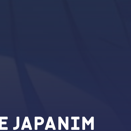
e Japanim