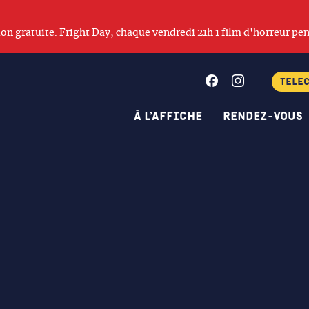
ation gratuite. Fright Day, chaque vendredi 21h 1 film d'horreur pen
Facebook
Instagram
Télé
À l’affiche
Rendez-vous