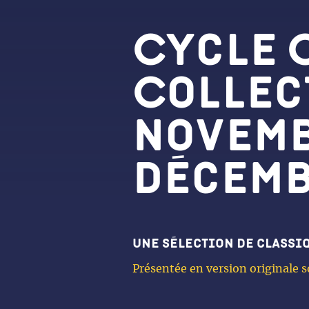
Cycle 
Collec
novemb
décemb
Une sélection de classiq
Présentée en version originale s