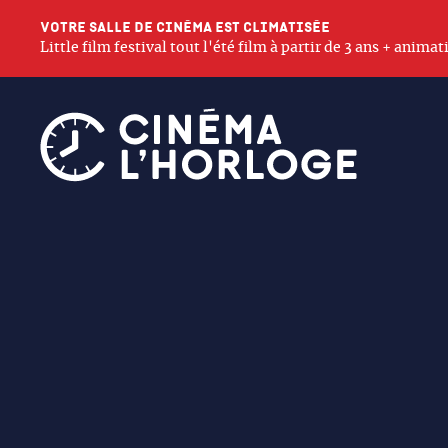
Votre salle de cinéma est climatisée
Little film festival tout l'été film à partir de 3 ans + anim