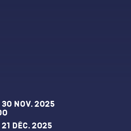
es et horaires
 30 nov. 2025
00
 21 déc. 2025