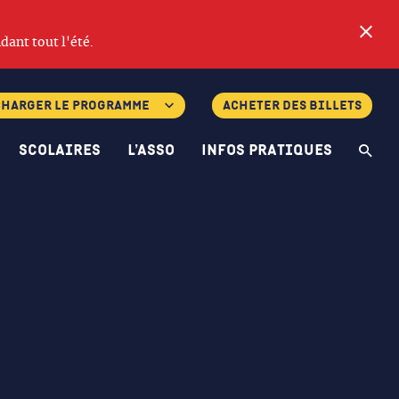
Fe
dant tout l'été.
charger le programme
Acheter des billets
Scolaires
L’asso
Infos pratiques
Re