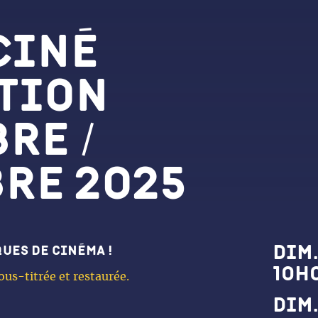
Ciné
tion
re /
re 2025
Dat
dim.
ues de cinéma !
10h
ous-titrée et restaurée.
dim.