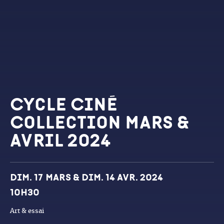
Cycle Ciné
Collection Mars &
Avril 2024
Dates et horaires
Dim. 17 mars & Dim. 14 avr. 2024
10h30
Art & essai