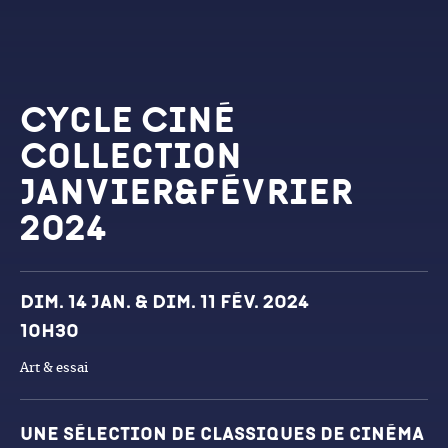
Cycle Ciné
Collection
janvier&février
2024
Dates et horaires
Dim. 14 jan. & Dim. 11 fév. 2024
10h30
Art & essai
Une sélection de classiques de cinéma