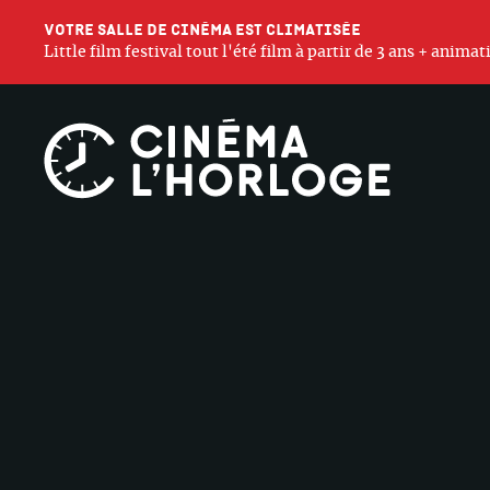
Votre salle de cinéma est climatisée
Little film festival tout l'été film à partir de 3 ans + anim