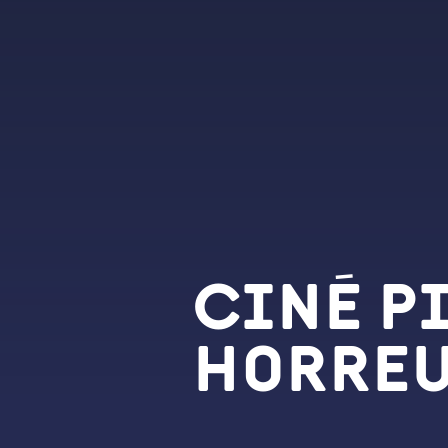
Ciné P
horre