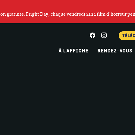
ation gratuite. Fright Day, chaque vendredi 21h 1 film d'horreur pen
Facebook
Instagram
Télé
À l’affiche
Rendez-vous