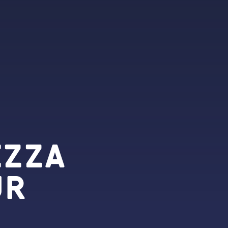
izza
ur