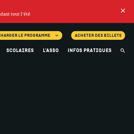
Fe
dant tout l'été.
charger le programme
Acheter des billets
Scolaires
L’asso
Infos pratiques
Re