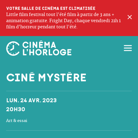
Votre salle de cinéma est climatisée
Little film festival tout l'été film à partir de 3 ans +
F
animation gratuite. Fright Day, chaque vendredi 21h 1
film d'horreur pendant tout l'été.
Ouvri
Ciné mystère
Dates et horaires
Lun. 24 avr. 2023
20h30
Art & essai