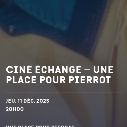
Ciné échange – Une
place pour Pierrot
Dates et horaires
Jeu. 11 déc. 2025
20h00