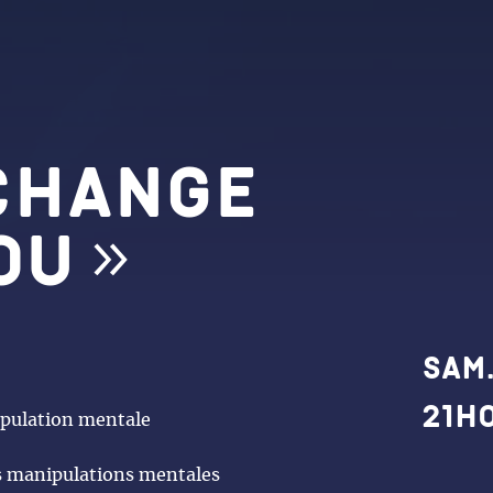
change
ou »
Dat
Sam.
21h
ipulation mentale
es manipulations mentales