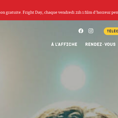
ation gratuite. Fright Day, chaque vendredi 21h 1 film d'horreur pen
Facebook
Instagram
Télé
À l’affiche
Rendez-vous