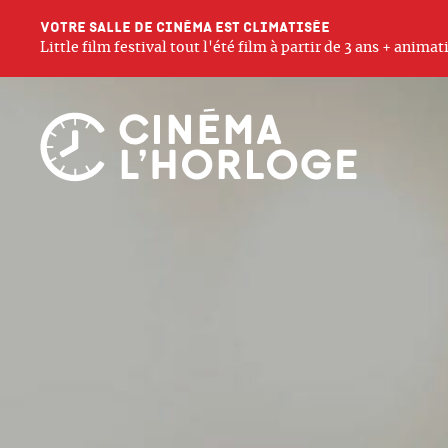
Votre salle de cinéma est climatisée
Little film festival tout l'été film à partir de 3 ans + anim