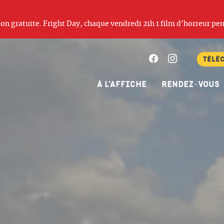
ation gratuite. Fright Day, chaque vendredi 21h 1 film d'horreur pen
Facebook
Instagram
Télé
À l’affiche
Rendez-vous