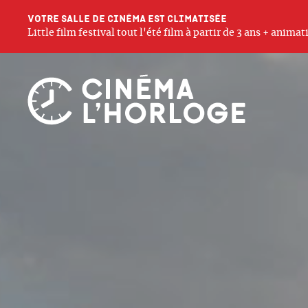
Votre salle de cinéma est climatisée
Little film festival tout l'été film à partir de 3 ans + anim