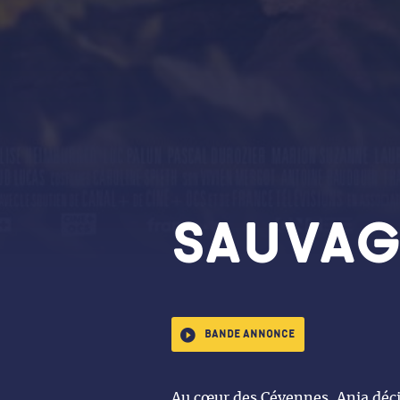
SAUVAG
Bande annonce
Au cœur des Cévennes, Anja décid