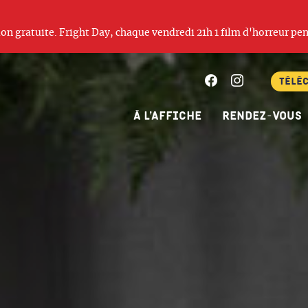
ation gratuite. Fright Day, chaque vendredi 21h 1 film d'horreur pen
Facebook
Instagram
Télé
À l’affiche
Rendez-vous