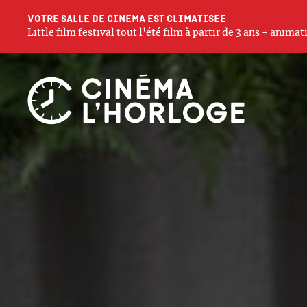
Votre salle de cinéma est climatisée
Little film festival tout l'été film à partir de 3 ans + anim