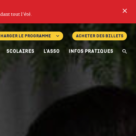
Fe
dant tout l'été.
charger le programme
Acheter des billets
Scolaires
L’asso
Infos pratiques
Re