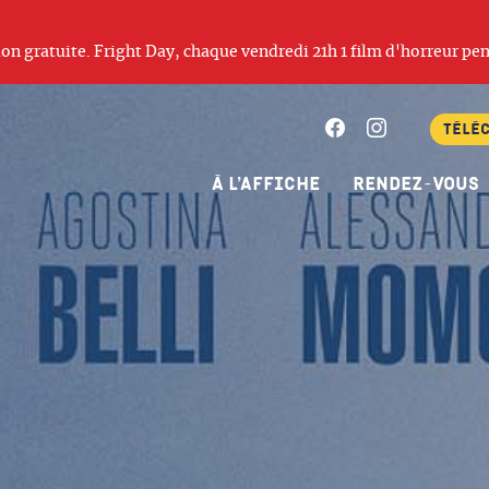
ation gratuite. Fright Day, chaque vendredi 21h 1 film d'horreur pen
Facebook
Instagram
Télé
À l’affiche
Rendez-vous