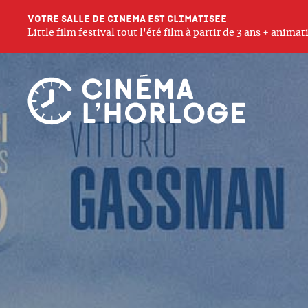
Votre salle de cinéma est climatisée
Little film festival tout l'été film à partir de 3 ans + anim