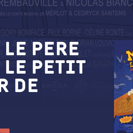
 le pere
 le petit
r de