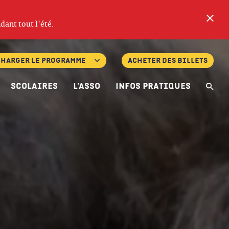
Fe
dant tout l'été.
charger le programme
Acheter des billets
Scolaires
L’asso
Infos pratiques
Re