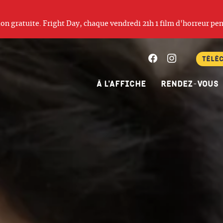
ation gratuite. Fright Day, chaque vendredi 21h 1 film d'horreur pen
Facebook
Instagram
Télé
À l’affiche
Rendez-vous