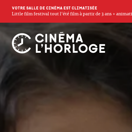
Votre salle de cinéma est climatisée
Little film festival tout l'été film à partir de 3 ans + anim