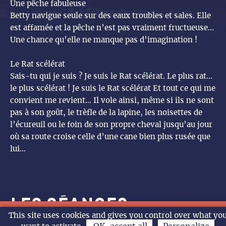
Une pêche fabuleuse
Betty navigue seule sur des eaux troubles et sales. Elle
est affamée et la pêche n’est pas vraiment fructueuse...
Une chance qu’elle ne manque pas d’imagination !
Le Rat scélérat
Sais-tu qui je suis ? Je suis le Rat scélérat. Le plus rat…
le plus scélérat ! Je suis le Rat scélérat Et tout ce qui me
convient me revient… Il vole ainsi, même si ils ne sont
pas à son goût, le trèfle de la lapine, les noisettes de
l’écureuil ou le foin de son propre cheval jusqu’au jour
où sa route croise celle d’une cane bien plus rusée que
lui…
Les séances
CHARLIE ET LES
Les Tourouges et les
CHARLIE ET LES
CHARLIE ET LES
DE LA COMÉDIE FRANÇAISE
DE LA COMÉDIE FRANÇAISE
LA PAT’PATROUILLE MISSION
LA PAT’PATROUILLE MISSION
LA FILLE DANS LES NUAGES
LA PAT’PATROUILLE MISSION
LA BATAILLE DE GAULLE
RITA ET CROCODILE
TOY STORY 5
SPIDER MAN BRAND NEW DAY
LA FILLE DANS LES NUAGES
ANIMO RIGOLO
LA FILLE DANS LES NUAGES
LES GENDARMES
SPIDER MAN BRAND NEW DAY
LES GENDARMES
LA PAT’PATROUILLE MISSION
LA BATAILLE DE GAULLE L AGE
LA BATAILLE DE GAULLE
LA PAT’PATROUILLE MISSION
LA PAT’PATROUILLE MISSION
LA BATAILLE DE GAULLE L AGE
TOMBé DU CIEL
FINI DE RIRE L’HUMOUR
ARTUS LE SHOW XXL
14h
10h30
18h
18h
20h30
18h
14h30
14h
11h
15h
14h
10h30
11h
15h
14h
10h30
14h
15h
14h
16h
15h
14h
14h
16h
14h30
20h
14h
20h30
20h30
This site uses cookies and gives you control over what yo
Jeu.
Ven.
Sam.
Dim
L’agenda
Sélectionnez votre séance et réservez en ligne. *VOST : Version
KANGOUROUS
Toubleus
KANGOUROUS
KANGOUROUS
DINO
DINO
DINO
J’ECRIS TON NOM
DINO
DE FER
J’ECRIS TON NOM
DINO
DINO
DE FER
POLITIQUE AU GARDE A VOUS