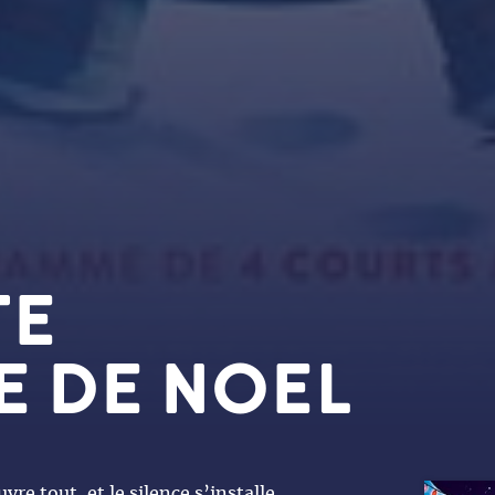
TE
E DE NOEL
vre tout, et le silence s’installe