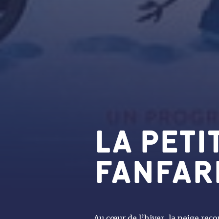
LA PETI
FANFAR
Au cœur de l’hiver, la neige recou