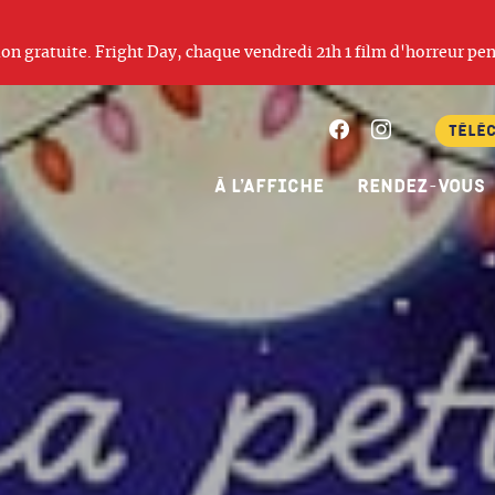
ation gratuite. Fright Day, chaque vendredi 21h 1 film d'horreur pen
Facebook
Instagram
Télé
À l’affiche
Rendez-vous