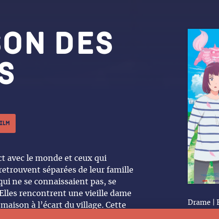
son des
s
film
ct avec le monde et ceux qui
 retrouvent séparées de leur famille
 qui ne se connaissaient pas, se
 Elles rencontrent une vieille dame
Drame | 
a maison à l’écart du village. Cette
| 2023 | 
est d'un grand soulagement,