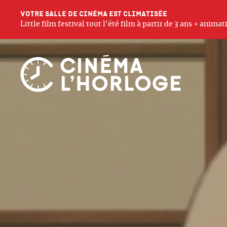
Votre salle de cinéma est climatisée
Little film festival tout l'été film à partir de 3 ans + anim