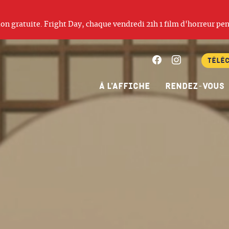
ation gratuite. Fright Day, chaque vendredi 21h 1 film d'horreur pen
Facebook
Instagram
Télé
À l’affiche
Rendez-vous