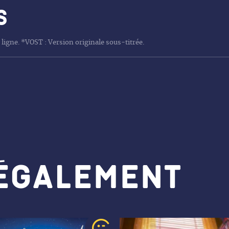
s
 ligne. *VOST : Version originale sous-titrée.
 également