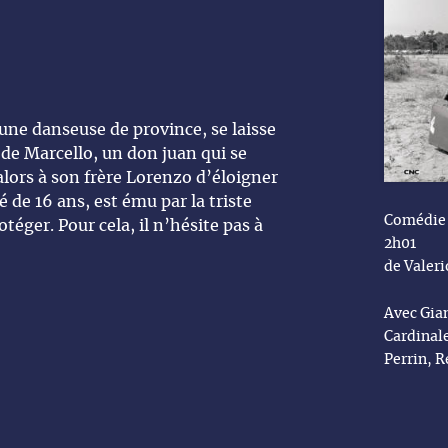
eune danseuse de province, se laisse
 de Marcello, un don juan qui se
alors à son frère Lorenzo d’éloigner
gé de 16 ans, est ému par la triste
Comédie 
otéger. Pour cela, il n’hésite pas à
2h01
de Valeri
Avec Gia
Cardinale
Perrin, R