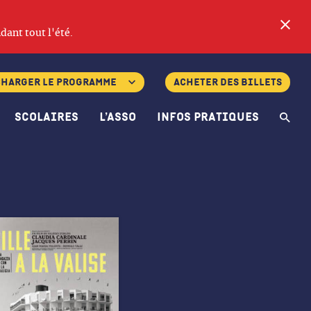
Fe
dant tout l'été.
charger le programme
Acheter des billets
Scolaires
L’asso
Infos pratiques
Re