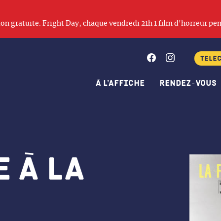
ation gratuite. Fright Day, chaque vendredi 21h 1 film d'horreur pen
Facebook
Instagram
Télé
À l’affiche
Rendez-vous
e à la