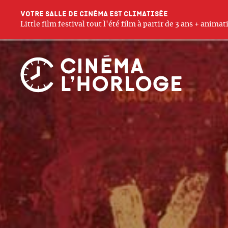
Votre salle de cinéma est climatisée
Little film festival tout l'été film à partir de 3 ans + anim