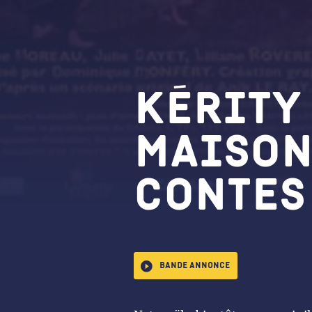
Kérity
maison
contes
Bande annonce