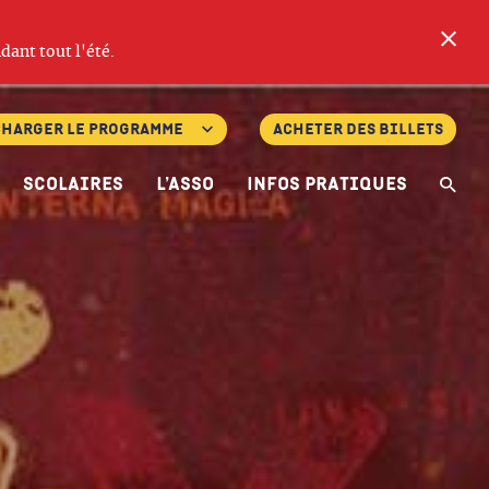
Fe
dant tout l'été.
charger le programme
Acheter des billets
Scolaires
L’asso
Infos pratiques
Re