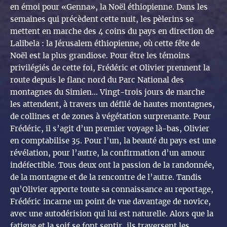
en émoi pour «Genna», la Noël éthiopienne. Dans les
semaines qui précèdent cette nuit, les pèlerins se
mettent en marche des 4 coins du pays en direction de
Lalibela : la Jérusalem éthiopienne, où cette fête de
Noël est la plus grandiose. Pour être les témoins
privilégiés de cette foi, Frédéric et Olivier prennent la
route depuis le flanc nord du Parc National des
montagnes du Simien... Vingt-trois jours de marche
les attendent, à travers un défilé de hautes montagnes,
de collines et de zones à végétation surprenante. Pour
Frédéric, il s’agit d’un premier voyage là-bas, Olivier
en comptabilise 35. Pour l’un, la beauté du pays est une
révélation, pour l’autre, la confirmation d’un amour
indéfectible. Tous deux ont la passion de la randonnée,
de la montagne et de la rencontre de l’autre. Tandis
qu’Olivier apporte toute sa connaissance au reportage,
Frédéric incarne un point de vue davantage de novice,
avec une autodérision qui lui est naturelle. Alors que la
fatigue et la soif se font sentir, ils traversent les