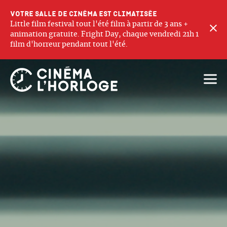
Votre salle de cinéma est climatisée
Little film festival tout l'été film à partir de 3 ans +
F
animation gratuite. Fright Day, chaque vendredi 21h 1
film d'horreur pendant tout l'été.
Ouvri