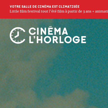
Votre salle de cinéma est climatisée
Little film festival tout l'été film à partir de 3 ans + anim