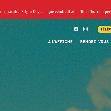
ation gratuite. Fright Day, chaque vendredi 21h 1 film d'horreur pen
Facebook
Instagram
Télé
À l’affiche
Rendez-vous