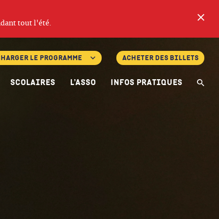
Fe
dant tout l'été.
charger le programme
Acheter des billets
Scolaires
L’asso
Infos pratiques
Re