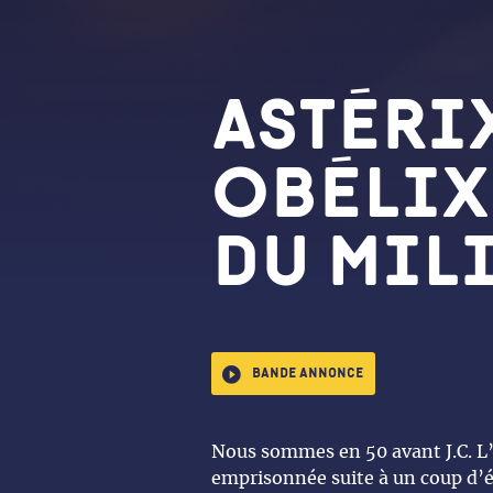
Astéri
Obélix 
du mil
Bande annonce
Nous sommes en 50 avant J.C. L’
emprisonnée suite à un coup d’