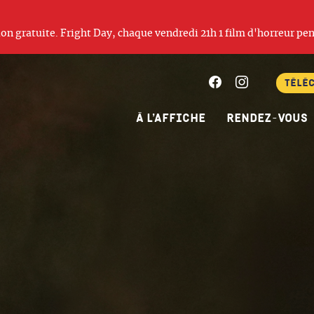
ation gratuite. Fright Day, chaque vendredi 21h 1 film d'horreur pen
Facebook
Instagram
Télé
À l’affiche
Rendez-vous