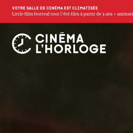
Votre salle de cinéma est climatisée
Little film festival tout l'été film à partir de 3 ans + anim