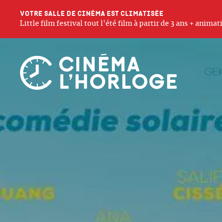
Votre salle de cinéma est climatisée
Little film festival tout l'été film à partir de 3 ans + anim