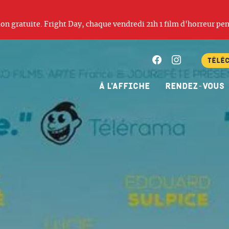
ation gratuite. Fright Day, chaque vendredi 21h 1 film d'horreur pen
Facebook
Instagram
Télé
À l’affiche
Rendez-vous