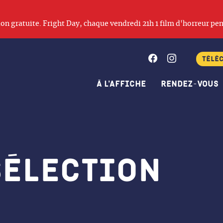
ation gratuite. Fright Day, chaque vendredi 21h 1 film d'horreur pen
Facebook
Instagram
Télé
À l’affiche
Rendez-vous
sélection