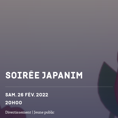
Soirée japanim
Dates et horaires
Sam. 26 fév. 2022
20h00
Divertissement | Jeune public