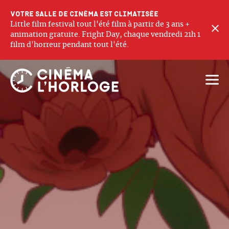
Votre salle de cinéma est climatisée
Little film festival tout l'été film à partir de 3 ans +
F
animation gratuite. Fright Day, chaque vendredi 21h 1
film d'horreur pendant tout l'été.
Ouvri