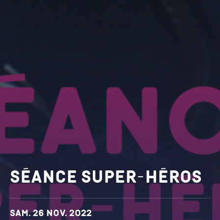
Séance Super-héros
Dates et horaires
Sam. 26 nov. 2022