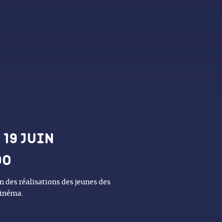
es et horaires
 19 juin
00
n des réalisations des jeunes des
cinéma.