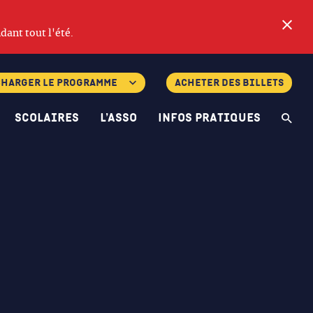
Fe
dant tout l'été.
charger le programme
Acheter des billets
Scolaires
L’asso
Infos pratiques
Re