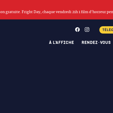
ation gratuite. Fright Day, chaque vendredi 21h 1 film d'horreur pen
Facebook
Instagram
Télé
À l’affiche
Rendez-vous