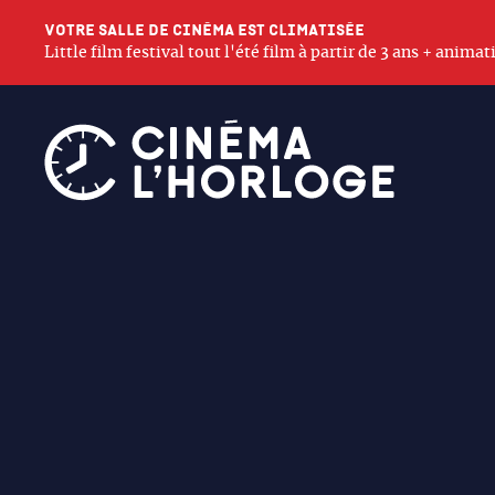
Votre salle de cinéma est climatisée
Little film festival tout l'été film à partir de 3 ans + anim