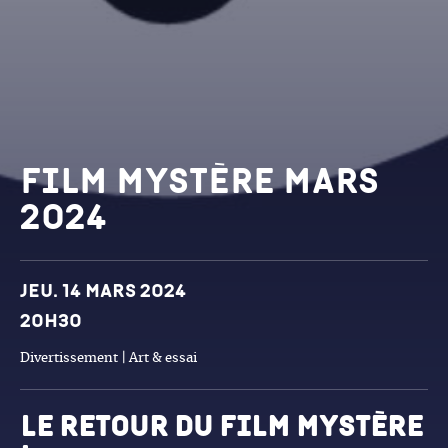
Film Mystère Mars
2024
Dates et horaires
Jeu. 14 mars 2024
20h30
Divertissement | Art & essai
le retour du film mystère