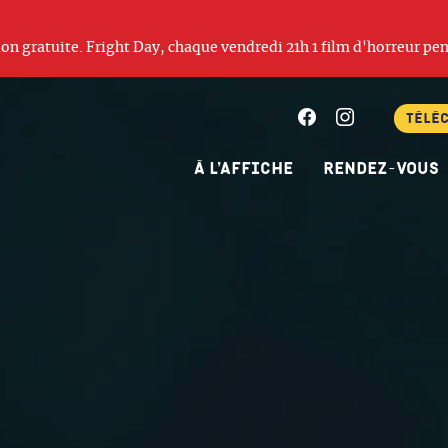
ation gratuite. Fright Day, chaque vendredi 21h 1 film d'horreur pen
Facebook
Instagram
Télé
À l’affiche
Rendez-vous