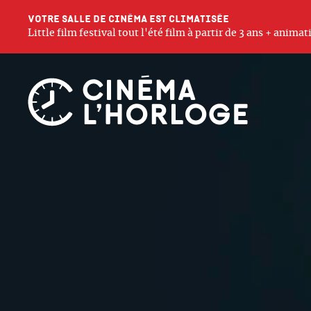
Votre salle de cinéma est climatisée
Little film festival tout l'été film à partir de 3 ans + anim