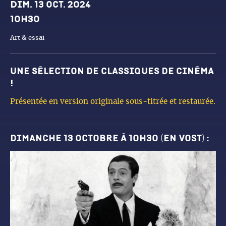
Dates et horaires
Dim. 13 oct. 2024
10h30
Art & essai
Une sélection de classiques de cinéma
!
Présentée en version originale sous-titrée et restaurée.
dimanche 13 octobre à 10h30 (en vost) :