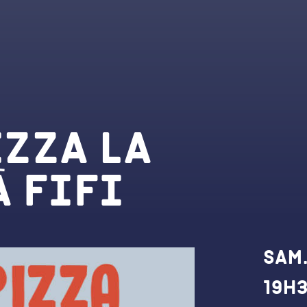
izza La
 Fifi
Dat
Sam.
19h