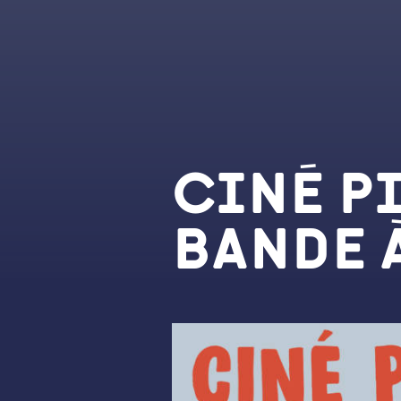
Ciné P
bande à