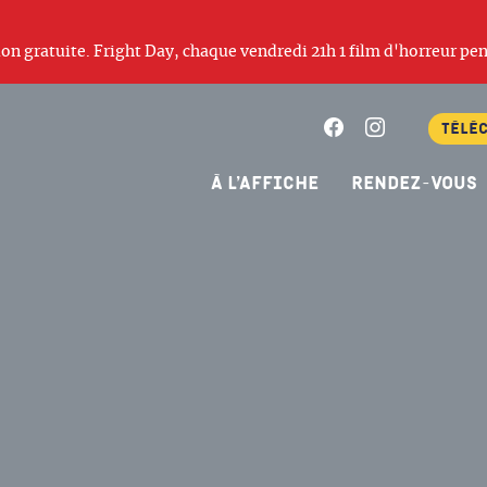
ation gratuite. Fright Day, chaque vendredi 21h 1 film d'horreur pen
Facebook
Instagram
Télé
À l’affiche
Rendez-vous