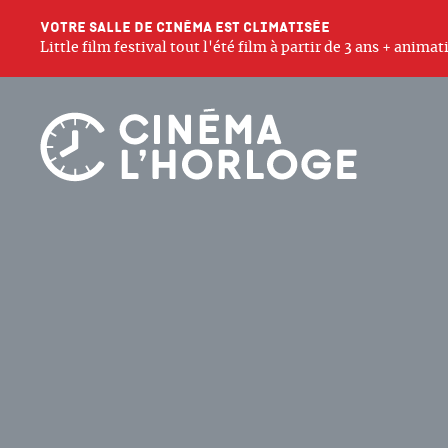
Votre salle de cinéma est climatisée
Little film festival tout l'été film à partir de 3 ans + anim