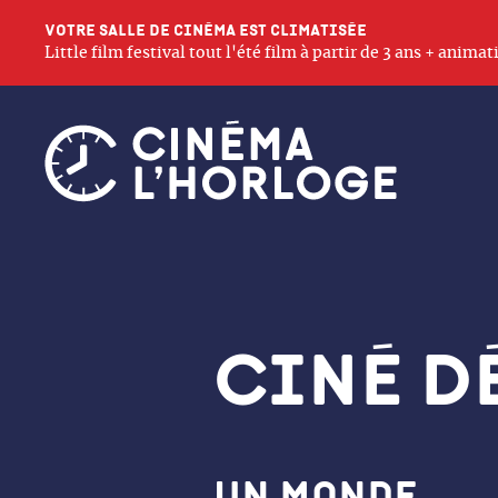
Votre salle de cinéma est climatisée
Little film festival tout l'été film à partir de 3 ans + anim
Ciné D
Un monde