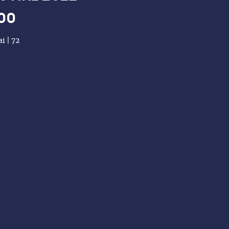
00
i | 72