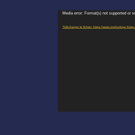
Media error: Format(s) not supported or s
Lecteur
vidéo
Télécharger le fichier: https://www.cinehorloge.f