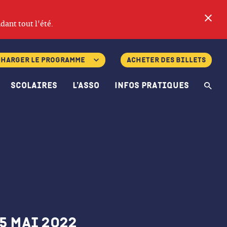
Fe
dant tout l'été.
charger le programme
Acheter des billets
Scolaires
L’asso
Infos pratiques
Re
es et horaires
 5 mai 2022