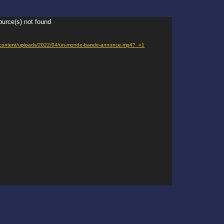
ource(s) not found
r/wp-content/uploads/2022/04/un-monde-bande-annonce.mp4?_=1