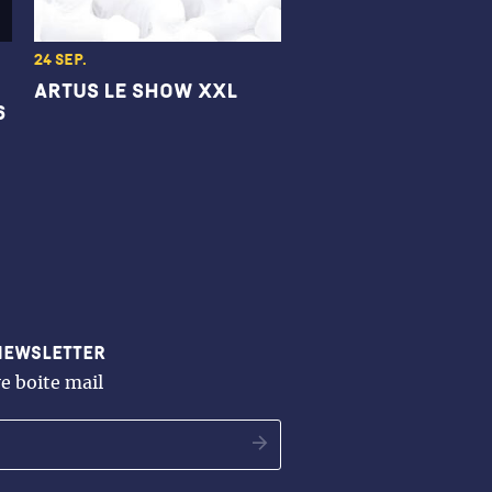
24 sep.
Artus le show XXL
6
newsletter
e boite mail
OK