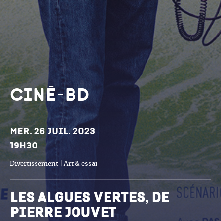
Ciné-BD
Dates et horaires
Mer. 26 juil. 2023
19h30
Divertissement | Art & essai
Les algues vertes, de
pierre jouvet