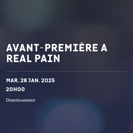
Avant-première a
real pain
Dates et horaires
Mar. 28 jan. 2025
20h00
Divertissement