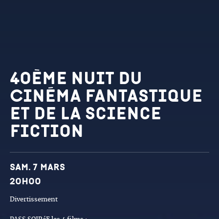
40ème Nuit du
Cinéma Fantastique
et de la science
fiction
Dates et horaires
Sam. 7 mars
20h00
Divertissement