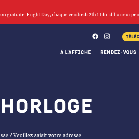
ation gratuite. Fright Day, chaque vendredi 21h 1 film d'horreur pen
Facebook
Instagram
Télé
À l’affiche
Rendez-vous
 horloge
se ? Veuillez saisir votre adresse