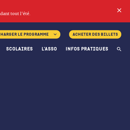
Fe
dant tout l'été.
charger le programme
Acheter des billets
Scolaires
L’asso
Infos pratiques
Re