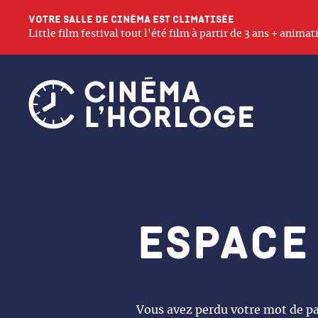
Votre salle de cinéma est climatisée
Little film festival tout l'été film à partir de 3 ans + anim
Espace
Vous avez perdu votre mot de pas