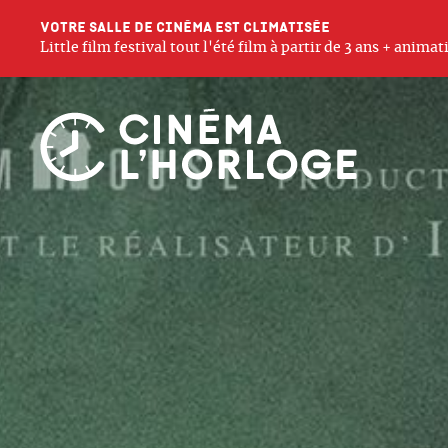
Votre salle de cinéma est climatisée
Little film festival tout l'été film à partir de 3 ans + anim