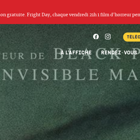
ation gratuite. Fright Day, chaque vendredi 21h 1 film d'horreur pen
Facebook
Instagram
Télé
À l’affiche
Rendez-vous