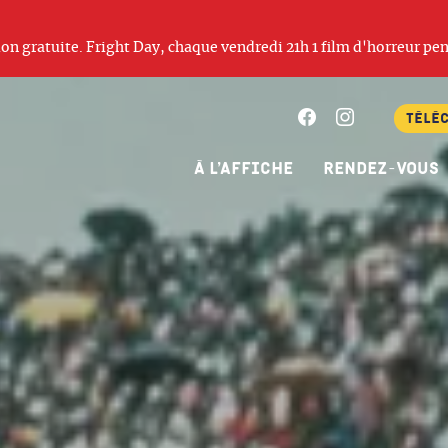
ation gratuite. Fright Day, chaque vendredi 21h 1 film d'horreur pen
Facebook
Instagram
Télé
À l’affiche
Rendez-vous