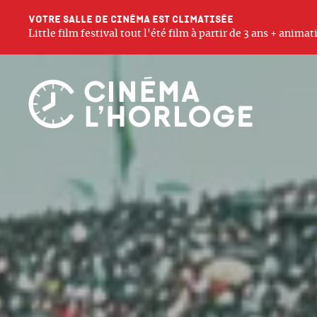
Votre salle de cinéma est climatisée
Little film festival tout l'été film à partir de 3 ans + anim