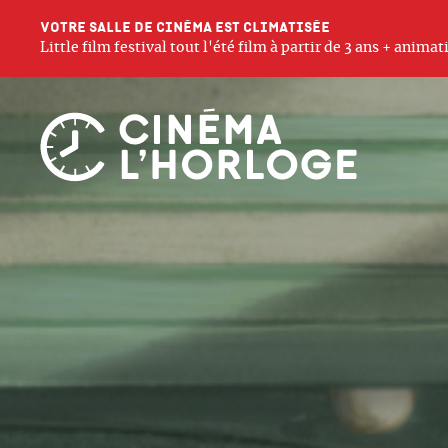
Votre salle de cinéma est climatisée
Little film festival tout l'été film à partir de 3 ans + anim