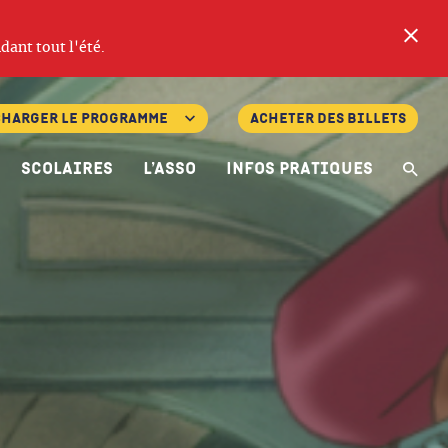
Fe
dant tout l'été.
charger le programme
Acheter des billets
Scolaires
L’asso
Infos pratiques
Re