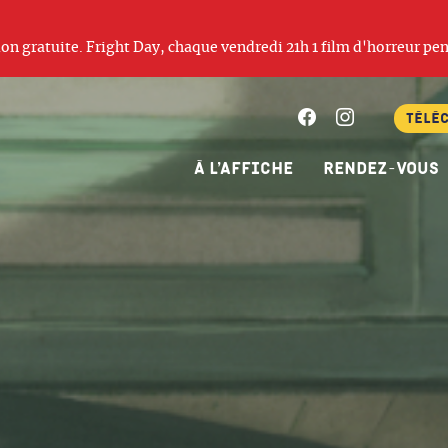
ation gratuite. Fright Day, chaque vendredi 21h 1 film d'horreur pen
Facebook
Instagram
Télé
À l’affiche
Rendez-vous