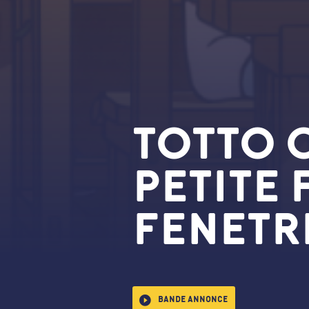
TOTTO 
PETITE 
FENETR
Bande annonce