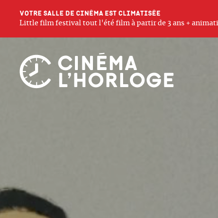
Votre salle de cinéma est climatisée
Little film festival tout l'été film à partir de 3 ans + anim