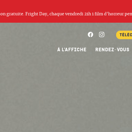
ation gratuite. Fright Day, chaque vendredi 21h 1 film d'horreur pen
Facebook
Instagram
Télé
À l’affiche
Rendez-vous