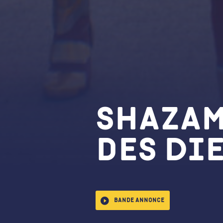
Shazam
des Di
Bande annonce