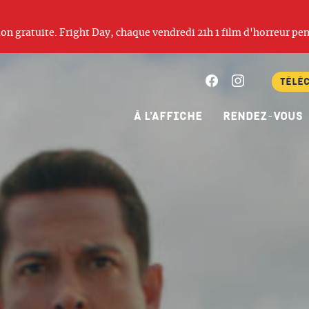
ation gratuite. Fright Day, chaque vendredi 21h 1 film d'horreur pen
Facebook
Instagram
Télé
À l’affiche
Rendez-vous