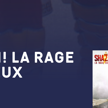
! La Rage
eux