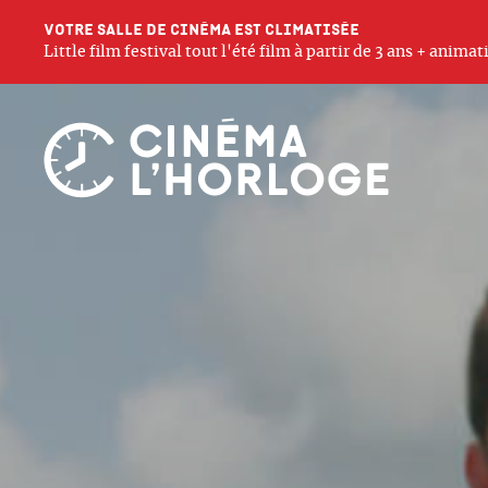
Votre salle de cinéma est climatisée
Little film festival tout l'été film à partir de 3 ans + anim