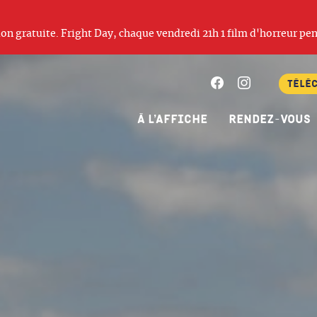
ation gratuite. Fright Day, chaque vendredi 21h 1 film d'horreur pen
Facebook
Instagram
Télé
À l’affiche
Rendez-vous