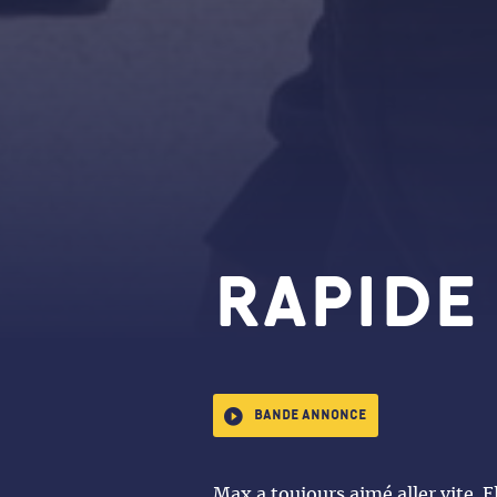
RAPIDE
Bande annonce
Max a toujours aimé aller vite. E