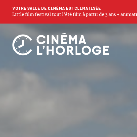
Votre salle de cinéma est climatisée
Little film festival tout l'été film à partir de 3 ans + anim