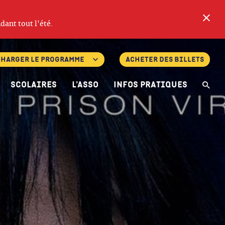
Fe
dant tout l'été.
charger le programme
Acheter des billets
Scolaires
L’asso
Infos pratiques
Re