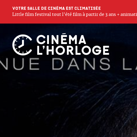
Votre salle de cinéma est climatisée
Little film festival tout l'été film à partir de 3 ans + anim