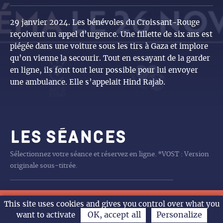
29 janvier 2024. Les bénévoles du Croissant-Rouge
reçoivent un appel d’urgence. Une fillette de six ans est
piégée dans une voiture sous les tirs à Gaza et implore
qu’on vienne la secourir. Tout en essayant de la garder
en ligne, ils font tout leur possible pour lui envoyer
une ambulance. Elle s’appelait Hind Rajab.
Les séances
Sélectionnez votre séance et réservez en ligne. *VOST : Version
originale sous-titrée.
Aucune séance programmée
L’ODYSSÉE
CHARLIE ET LES
CHARLIE ET LES
DE LA COMÉDIE FRANÇAISE
DE LA COMÉDIE FRANÇAISE
LA PAT’PATROUILLE MISSION
LA PAT’PATROUILLE MISSION
LA FILLE DANS LES NUAGES
LA PAT’PATROUILLE MISSION
LA BATAILLE DE GAULLE
RITA ET CROCODILE
TOY STORY 5
SPIDER MAN BRAND NEW DAY
LA FILLE DANS LES NUAGES
ANIMO RIGOLO
LA FILLE DANS LES NUAGES
LES GENDARMES
SPIDER MAN BRAND NEW DAY
LES GENDARMES
LA PAT’PATROUILLE MISSION
LA BATAILLE DE GAULLE L
LA BATAILLE DE GAULLE
LA PAT’PATROUILLE MISSION
LA PAT’PATROUILLE MISSION
LA BATAILLE DE GAULLE L
TOMBé DU CIEL
FINI DE RIRE L’HUMOUR
ARTUS LE SHOW XXL
14h VOST
18h
18h
20h30
18h
14h30
14h
11h
15h
14h
10h30
11h
15h
14h
10h30
14h
15h
14h
16h
15h
14h
14h
16h
14h30
20h
14h
20h30
20h30
This site uses cookies and gives you control over what you
Ven.
Sam.
Dim.
Lun.
L’agenda
KANGOUROUS
KANGOUROUS
DINO
DINO
DINO
J’ECRIS TON NOM
DINO
AGE DE FER
J’ECRIS TON NOM
DINO
DINO
AGE DE FER
POLITIQUE AU GARDE A
07/08
08/08
09/08
10/
OK, accept all
Personalize
want to activate
VOUS