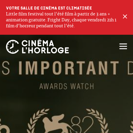
Votre salle de cinéma est climatisée
Little film festival tout l'été film à partir de 3 ans +
F
animation gratuite. Fright Day, chaque vendredi 21h 1
film d'horreur pendant tout l'été.
Ouvri