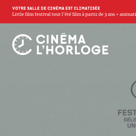
Votre salle de cinéma est climatisée
Little film festival tout l'été film à partir de 3 ans + anim