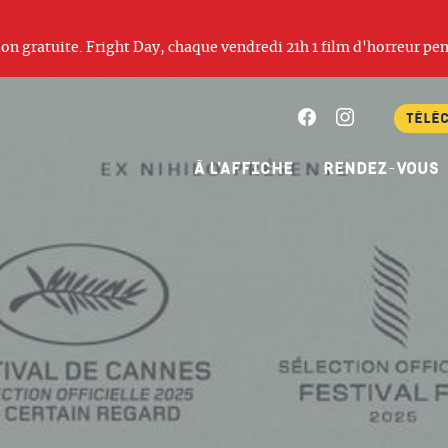
ation gratuite. Fright Day, chaque vendredi 21h 1 film d'horreur pen
Facebook
Instagram
Télé
À l’affiche
Rendez-vous