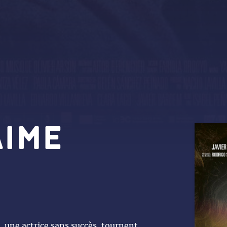
AIME
e, une actrice sans succès, tournent