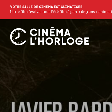
Votre salle de cinéma est climatisée
Little film festival tout l'été film à partir de 3 ans + anim