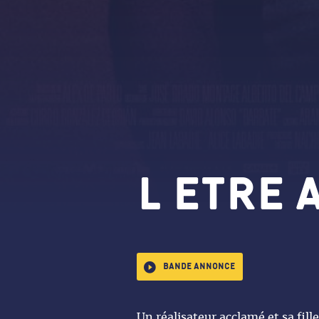
L ETRE 
Bande annonce
Un réalisateur acclamé et sa fill