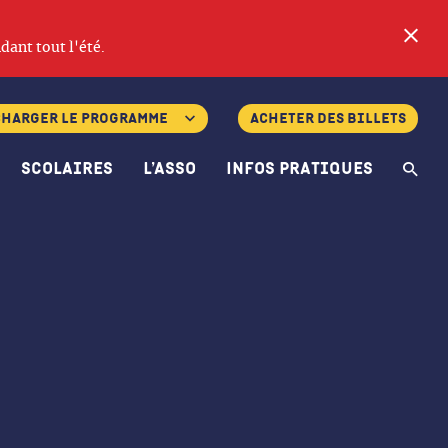
Fe
dant tout l'été.
charger le programme
Acheter des billets
Scolaires
L’asso
Infos pratiques
Re