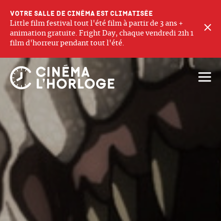
Votre salle de cinéma est climatisée
Little film festival tout l'été film à partir de 3 ans +
F
animation gratuite. Fright Day, chaque vendredi 21h 1
film d'horreur pendant tout l'été.
Ouvri